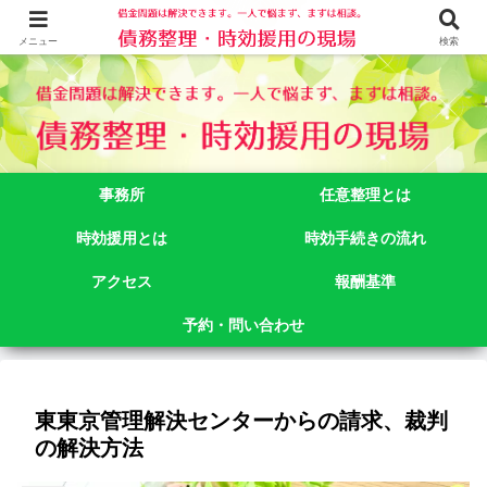
借金問題でお悩みなら司法書士法人御苑総合事務所にご相談下さい。 東京都
新宿区新宿二丁目５番１号アルテビル新宿４階 TEL:03-3356-3750
メニュー
検索
事務所
任意整理とは
時効援用とは
時効手続きの流れ
アクセス
報酬基準
予約・問い合わせ
東東京管理解決センターからの請求、裁判
の解決方法