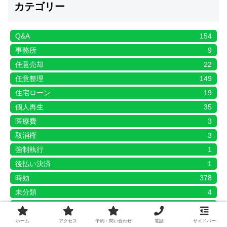
カテゴリー
Q&A
154
事務所
9
任意売却
22
任意整理
149
住宅ローン
19
個人再生
35
医療費
3
取消権
3
強制執行
1
後払い決済
1
時効
378
未分類
4
業者
421
ＡＧ債権回収
1
ホーム
アクセス
予約・問い合わせ
電話
サイドバー