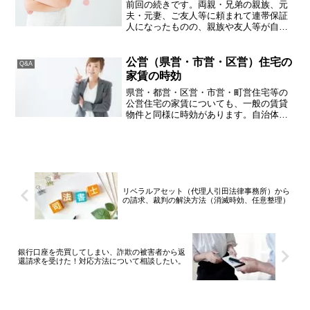
前回の続きです。両親・兄弟の親族、元
夫・元妻、ご友人等に頼まれて連帯保証
人になったものの、親族や友人等が自己
破産して免責を受けてしまい、連帯保証
人の自分がしぶしぶ残債務を支払った場
合、肩代わりしたお金は戻ってくるでし
公営（県営・市営・区営）住宅の
Q&A
ょうか。残念ながら、取り...
家賃の時効
県営・都営・区営・市営・町営住宅等の
公営住宅の家賃についても、一般の賃貸
物件と同様に時効があります。自治体が
管理しているものであるため、時効はな
いと誤解されている方もいらっしゃいま
すが、この点最高裁判所の判決があり、
公営住宅の家賃は借地借家...
リベラルアセット（代理人引田法律事務所）から
の請求、裁判の解決方法（消滅時効、任意整理）
銀行口座を売買してしまい、詐欺の被害者から返
還請求を受けた！対応方法について相談したい。