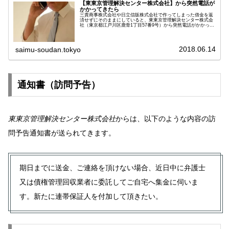
【東東京管理解決センター株式会社】から突然電話が
かかってきたら
三貴商事株式会社や日立信販株式会社で作ってしまった借金を返
済せずにそのままにしていると、東東京管理解決センター株式会
社（東京都江戸川区鹿骨1丁目57番9号）から突然電話がかかって
くることがあります。047から始まる番号でかかってくることか
ら...
2018.06.14
saimu-soudan.tokyo
通知書（訪問予告）
東東京管理解決センター株式会社
からは、以下のような内容の訪
問予告通知書が送られてきます。
期日までに送金、ご連絡を頂けない場合、近日中に弁護士
又は債権管理回収業者に委託してご自宅へ集金に伺いま
す。新たに連帯保証人を付加して頂きたい。