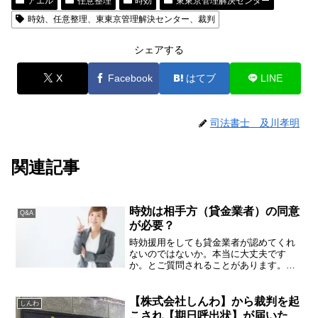
アエル
任意整理
時効
東東京管理解決センター
時効、任意整理、東東京管理解決センター、裁判
シェアする
X
Facebook
はてブ
LINE
司法書士 及川孝明
関連記事
時効は相手方（貸金業者）の同意
Q&A
が必要？
時効援用をしても貸金業者が認めてくれ
ないのではないか。本当に大丈夫です
か。とご質問されることがあります。消
滅時効の権利を行使するためには、業者
に対して「時効援用」（時効を主張）す
ることが必要ですが、業者の承諾などは
【株式会社しんわ】から裁判を起
しんわ
必要ありません。裁判をされ...
こされ【期日呼出状】が届いた