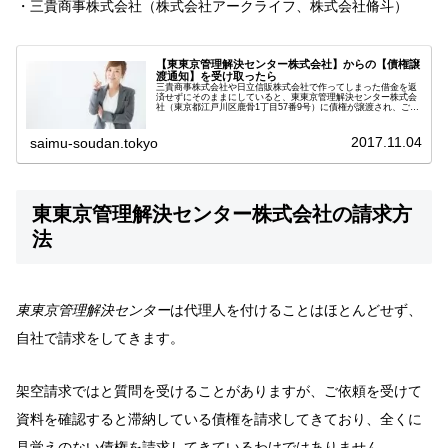
・三貴商事株式会社（株式会社アークライフ、株式会社脩斗）
【東東京管理解決センター株式会社】からの【債権譲
渡通知】を受け取ったら
三貴商事株式会社や日立信販株式会社で作ってしまった借金を返
済せずにそのままにしていると、東東京管理解決センター株式会
社（東京都江戸川区鹿骨1丁目57番9号）に債権が譲渡され、ご住
所に「債権譲渡通知」が届くことがあります。東東京管理解決セ
ンタ...
2017.11.04
saimu-soudan.tokyo
東東京管理解決センター株式会社の請求方
法
東東京管理解決センター
は代理人を付けることはほとんどせず、
自社で請求をしてきます。
架空請求ではと質問を受けることがありますが、ご依頼を受けて
資料を確認すると滞納している債権を請求してきており、全くに
見覚えのない債権を請求してきているわけではありません。