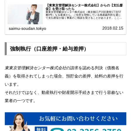
【東東京管理解決センター株式会社】からの【支払督
促】を受け取ったら
東東京管理解決センター株式会社（東京都江戸川区鹿骨1丁目57
番9号）なる業者から、ご住所を管轄している簡易裁判所を通じ
て支払督促が届く事案のご相談を受けることがあります。ここ最
近お受けする内容としては、三貴商事株式会社で借入していたと
ころ返...
2018.02.15
saimu-soudan.tokyo
強制執行（口座差押・給与差押）
東東京管理解決センター株式会社
の請求を認める判決（債務名
義）を取得されてしまった場合、預貯金の差押、給料の差押を行
います。
それだけではなく、動産執行や財産開示手続きまで行う容赦ない
業者の一つです。