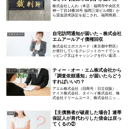
株式会社しんわ（本店：福岡市中央区天
神一丁目14番16号 福岡三栄ビル4階）か
ら貸金請求訴訟を起こされ、福岡簡易裁
判所から「訴状」と「期日呼出状」が届
いたので、どう対応したら良いかという
ご相談が増えております。関東にお住ま
自宅訪問通知が届いた－株式会社
いの方はあまりなじ...
エポスカード
エムアールアイ債権回収
株式会社エポスカード（東京都中野区）
が発行しているクレジットカードでショ
ッピング又はキャッシングを行い返済が
滞ってしまった場合、株式会社エムアー
ルアイ債権回収から請求を受けることが
あります。株式会社エムアールアイ債権
ティー・オー・エム株式会社から
ティー・オー・エム株式会社
回収は、丸井（マルイ、O...
「調査依頼通知」が届いたらどう
すればいいの？
アエル株式会社（旧商号：日立信販）、
ナイス株式会社、タイヘイ株式会社、株
式会社ドリームユース、株式会社ニッシ
ン、株式会社オリエント信販、株式会社
センチュリー、ニッコウファイナンス等
で作ってしまった借金を返済せずにその
【主債務者が破産した場合】連帯
Q&A
ままにしていると、債権譲...
保証人が肩代わりした借金は戻っ
てくるの②