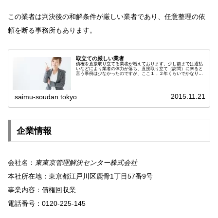
この業者は判決後の和解条件が厳しい業者であり、任意整理の依
頼を断る事務所もあります。
取立ての厳しい業者
債権を直接取り立てる業者が増えております。少し前までは過払
いなどにより業者の体力が落ち、直接取り立て（訪問）に来ると
言う事例は少なかったのですが、ここ１，２年くらいでかなり増
えてきました。ただ、取立てのほとんどは債権譲渡を受けてたも
のであり...
2015.11.21
saimu-soudan.tokyo
企業情報
会社名：
東東京管理解決センター株式会社
本社所在地：東京都江戸川区鹿骨1丁目57番9号
事業内容：債権回収業
電話番号：0120-225-145