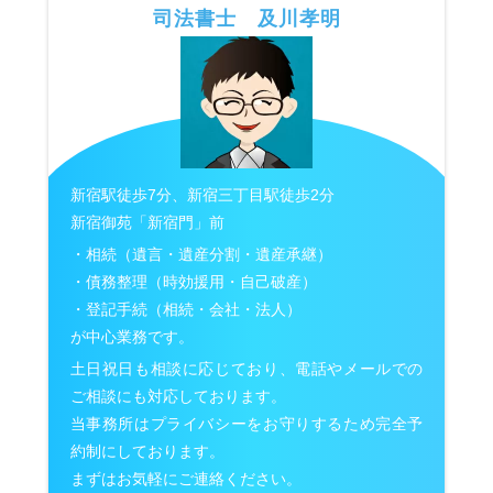
司法書士 及川孝明
新宿駅徒歩7分、新宿三丁目駅徒歩2分
新宿御苑「新宿門」前
・相続（遺言・遺産分割・遺産承継）
・債務整理（時効援用・自己破産）
・登記手続（相続・会社・法人）
が中心業務です。
土日祝日も相談に応じており、電話やメールでの
ご相談にも対応しております。
当事務所はプライバシーをお守りするため完全予
約制にしております。
まずはお気軽にご連絡ください。