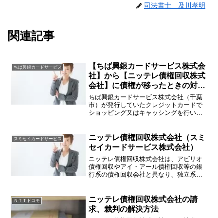
司法書士 及川孝明
関連記事
【ちば興銀カードサービス株式会
ちば興銀カードサービス
社】から【ニッテレ債権回収株式
会社】に債権が移ったときの対処
法
ちば興銀カードサービス株式会社（千葉
市）が発行していたクレジットカードで
ショッピング又はキャッシングを行い返
済が長期間滞ってしまった場合、ニッテ
レ債権回収株式会社に債権が譲渡されて
しまい、請求を受けることがあります。
ニッテレ債権回収株式会社（スミ
スミセイカードサービス
ちば興銀カードサービス株...
セイカードサービス株式会社）
ニッテレ債権回収株式会社は、アビリオ
債権回収やアイ・アール債権回収等の銀
行系の債権回収会社と異なり、独立系の
債権回収会社であることから非常に多く
の会社から債権を買い取り請求をしてき
ます。当事務所では、初めてスミセイカ
ニッテレ債権回収株式会社の請
ＮＴＴドコモ
ードサービス株式会社とク...
求、裁判の解決方法