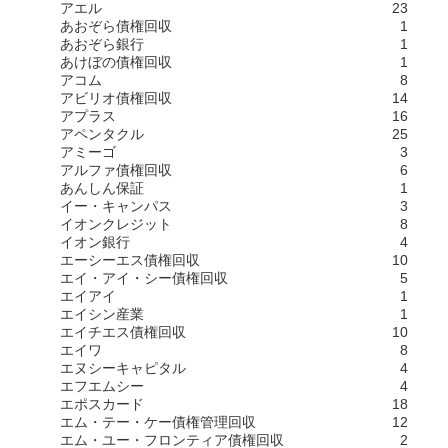
アエル
23
あおぞら債権回収
1
あおぞら銀行
1
あけぼの債権回収
1
アコム
8
アビリオ債権回収
14
アプラス
16
アペンタクル
25
アミーゴ
3
アルファ債権回収
6
あんしん保証
1
イー・キャンパス
3
イオンクレジット
8
イオン銀行
4
エーシーエス債権回収
10
エイ・アイ・シー債権回収
5
エイアイ
1
エイシン産業
1
エイチエス債権回収
10
エイワ
8
エヌシーキャピタル
4
エフエムシー
4
エポスカード
18
エム・テー・ケー債権管理回収
12
エム・ユー・フロンティア債権回収
2