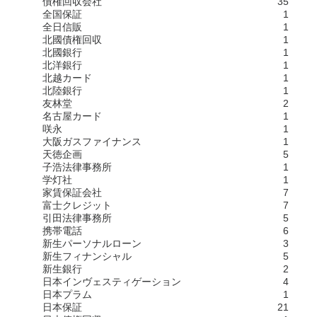
債権回収会社
35
全国保証
1
全日信販
1
北國債権回収
1
北國銀行
1
北洋銀行
1
北越カード
1
北陸銀行
1
友林堂
2
名古屋カード
1
咲永
1
大阪ガスファイナンス
1
天徳企画
5
子浩法律事務所
1
学灯社
1
家賃保証会社
7
富士クレジット
7
引田法律事務所
5
携帯電話
6
新生パーソナルローン
3
新生フィナンシャル
5
新生銀行
2
日本インヴェスティゲーション
4
日本プラム
1
日本保証
21