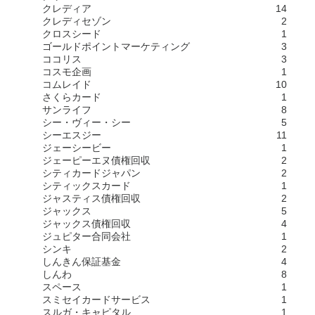
クレディア
14
クレディセゾン
2
クロスシード
1
ゴールドポイントマーケティング
3
ココリス
3
コスモ企画
1
コムレイド
10
さくらカード
1
サンライフ
8
シー・ヴィー・シー
5
シーエスジー
11
ジェーシービー
1
ジェーピーエヌ債権回収
2
シティカードジャパン
2
シティックスカード
1
ジャスティス債権回収
2
ジャックス
5
ジャックス債権回収
4
ジュピター合同会社
1
シンキ
2
しんきん保証基金
4
しんわ
8
スペース
1
スミセイカードサービス
1
スルガ・キャピタル
1