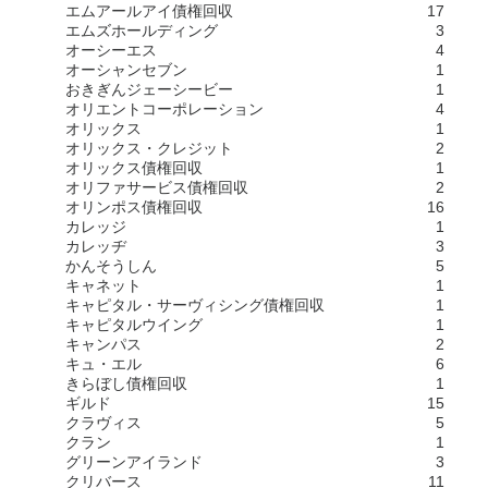
エムアールアイ債権回収
17
エムズホールディング
3
オーシーエス
4
オーシャンセブン
1
おきぎんジェーシービー
1
オリエントコーポレーション
4
オリックス
1
オリックス・クレジット
2
オリックス債権回収
1
オリファサービス債権回収
2
オリンポス債権回収
16
カレッジ
1
カレッヂ
3
かんそうしん
5
キャネット
1
キャピタル・サーヴィシング債権回収
1
キャピタルウイング
1
キャンパス
2
キュ・エル
6
きらぼし債権回収
1
ギルド
15
クラヴィス
5
クラン
1
グリーンアイランド
3
クリバース
11