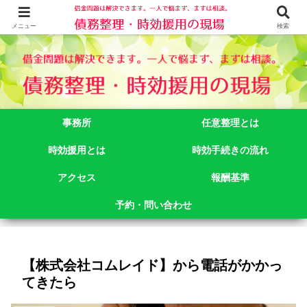
借金問題でお悩みなら司法書士法人御苑総合事務所にご相談下さい。 東京都
新宿区新宿二丁目５番１号アルテビル新宿４階 TEL:03-3356-3750
メニュー
検索
事務所
任意整理とは
時効援用とは
時効手続きの流れ
アクセス
報酬基準
予約・問い合わせ
【株式会社コムレイド】から電話がかかっ
てきたら