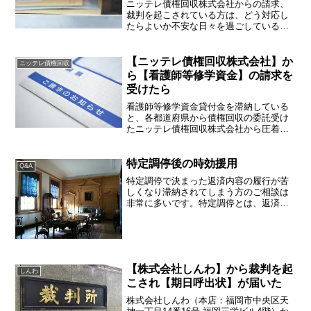
ニッテレ債権回収株式会社からの請求、
裁判を起こされている方は、どう対応し
たらよいか不安な日々を過ごしているか
もしれません。そんな悩みを解決するた
めの手段等についてアドバイスいたしま
す。ニッテレ債権回収株式会社とは？ニ
【ニッテレ債権回収株式会社】か
ニッテレ債権回収
ッテレ債権回収株式会社は...
ら【看護師等修学資金】の請求を
受けたら
看護師等修学資金貸付金を滞納している
と、各都道府県から債権回収の委託受け
たニッテレ債権回収株式会社から圧着の
ハガキやレターパックのような封筒に入
った請求書などが届くことがあります。
借金やクレジットカードを利用したこと
特定調停後の時効援用
Q&A
が無い方だと、債権回収会...
特定調停で決まった返済内容の履行が苦
しくなり滞納されてしまう方のご相談は
非常に多いです。特定調停とは、返済を
続けていくことが難しい方が、裁判所に
間に入ってもらい、債権者と返済方法に
ついて話し合いをする手続きです。ちな
みに、特定調停後であって...
【株式会社しんわ】から裁判を起
しんわ
こされ【期日呼出状】が届いた
株式会社しんわ（本店：福岡市中央区天