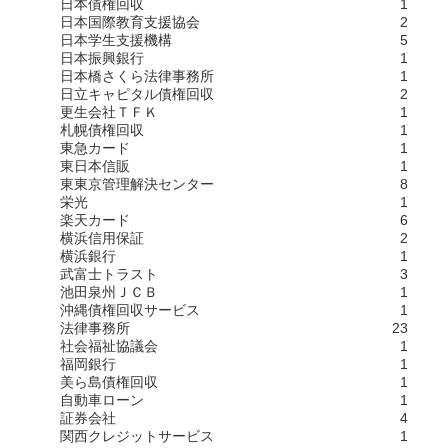
日本債権回収
1
日本国際教育支援協会
2
日本学生支援機構
5
日本振興銀行
1
日本橋さくら法律事務所
1
日立キャピタル債権回収
2
更生会社ＴＦＫ
1
札幌債権回収
1
東急カード
1
東日本信販
1
東東京管理解決センター
8
栄光
1
楽天カード
6
横浜信用保証
2
横浜銀行
1
武富士トラスト
3
池田泉州ＪＣＢ
1
沖縄債権回収サービス
1
法律事務所
23
社会福祉協議会
1
福岡銀行
1
美ら島債権回収
1
自動車ローン
1
証券会社
4
関西クレジットサービス
1