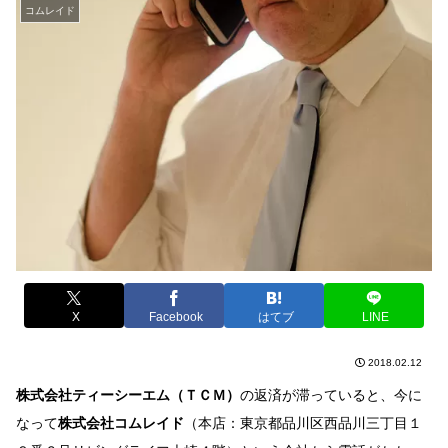
コムレイド
X
Facebook
はてブ
LINE
2018.02.12
株式会社ティーシーエム（ＴＣＭ）
の返済が滞っていると、今に
なって
株式会社コムレイド
（本店：東京都品川区西品川三丁目１