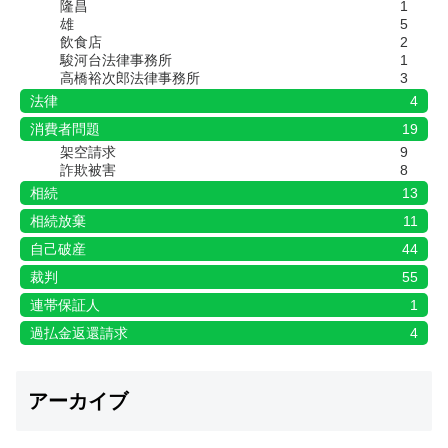
隆昌
1
雄
5
飲食店
2
駿河台法律事務所
1
高橋裕次郎法律事務所
3
法律
4
消費者問題
19
架空請求
9
詐欺被害
8
相続
13
相続放棄
11
自己破産
44
裁判
55
連帯保証人
1
過払金返還請求
4
アーカイブ