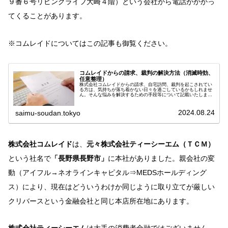
９番６号リビングライフ大崎４階）という会社から電話がかかっ
てくることがあります。
※コムレイドについてはこの記事も御覧ください。
コムレイドからの請求、裁判の解決方法（消滅時効、
任意整理）
株式会社コムレイドからの請求、自宅訪問、裁判を起こされてい
る方は、気持ちが落ち着かない日々を過ごしているかもしれませ
ん。そんな悩みを解決するための手段等について記載いたしま
す。株式会社コムレイドとは？株式会社コムレイドと聞いてもピ
ンと来ない...
2024.08.24
saimu-soudan.tokyo
株式会社コムレイド
は、
元々株式会社ティーシーエム（ＴＣＭ）
という社名で
「長野県長野市」
に本社がありました。親会社の変
動（アイフル→ネオラインキャピタル⇒MEDSホールディング
ス）により、現在はどういうわけか同じように取り立てが厳しい
クリバースという金融会社と同じ本店所在地にあります。
株式会社ティーシーエム
は大手の消費者金融ではございません