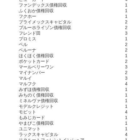
ファンデックス債権回収
1
ふくおか債権回収
1
フクホー
1
プライメックスキャピタル
2
ブルーホライゾン債権回収
2
フレンド田
3
プロミス
1
ベル
2
ベルーナ
2
ほくほく債権回収
1
ポケットカード
2
マールベリーワン
3
マイナンバー
2
マルイ
3
マルフク
4
みずほ債権回収
1
みちのく債権回収
1
ミネルヴァ債権回収
1
モデルクレジット
1
モビット
4
もみじカード
1
やまびこ債権回収
1
ユニマット
1
ラックスキャピタル
4