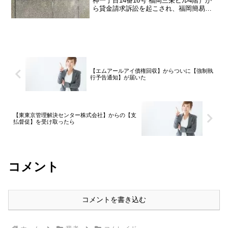
神一丁目14番16号 福岡三栄ビル4階）か
ら貸金請求訴訟を起こされ、福岡簡易裁
判所から「訴状」と「期日呼出状」が届
いたので、どう対応したら良いかという
ご相談が増えております。関東にお住ま
いの方はあまりなじ...
【エムアールアイ債権回収】からついに【強制執
行予告通知】が届いた
【東東京管理解決センター株式会社】からの【支
払督促】を受け取ったら
コメント
コメントを書き込む