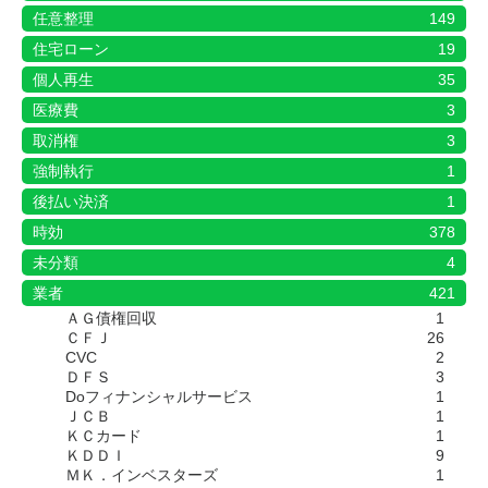
任意整理
149
住宅ローン
19
個人再生
35
医療費
3
取消権
3
強制執行
1
後払い決済
1
時効
378
未分類
4
業者
421
ＡＧ債権回収
1
ＣＦＪ
26
CVC
2
ＤＦＳ
3
Doフィナンシャルサービス
1
ＪＣＢ
1
ＫＣカード
1
ＫＤＤＩ
9
ＭＫ．インベスターズ
1