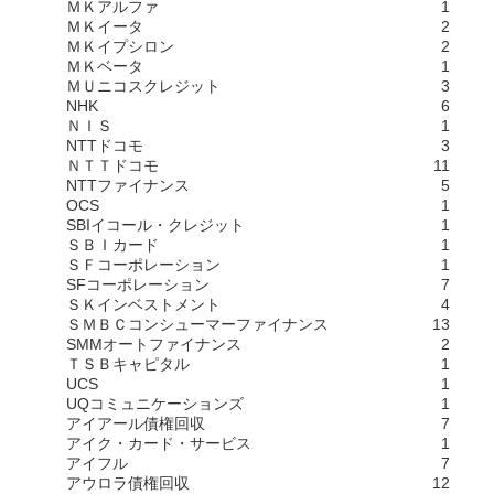
ＭＫアルファ
1
ＭＫイータ
2
ＭＫイプシロン
2
ＭＫベータ
1
ＭＵニコスクレジット
3
NHK
6
ＮＩＳ
1
NTTドコモ
3
ＮＴＴドコモ
11
NTTファイナンス
5
OCS
1
SBIイコール・クレジット
1
ＳＢＩカード
1
ＳＦコーポレーション
1
SFコーポレーション
7
ＳＫインベストメント
4
ＳＭＢＣコンシューマーファイナンス
13
SMMオートファイナンス
2
ＴＳＢキャピタル
1
UCS
1
UQコミュニケーションズ
1
アイアール債権回収
7
アイク・カード・サービス
1
アイフル
7
アウロラ債権回収
12