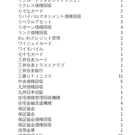
リクルートフォレントインシュア
1
リクレス債権回収
1
りそなカード
2
リバイバルマネジメント債権回収
1
リベラルアセット
3
リボーン債権回収
4
リンク債権回収
3
れいわクレジット管理
2
ワイジェイカード
1
ワイモバイル
1
七十七カード
1
三井住友カード
2
三井住友トラストクラブ
1
三井住友銀行
1
三菱ＵＦＪニコス
11
中央債権回収
5
九州債権回収
1
九州日本信販
1
住宅債権管理回収機構
1
住宅金融支援機構
4
保証協会
1
保証協会
1
保証協会債権回収
1
保証協会債権回収
1
信用金庫
1