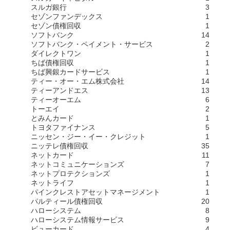
スルガ銀行
3
セゾンファンデックス
1
セゾン債権回収
1
ソフトバンク
14
ソフトバンク・ペイメント・サービス
2
ダイレクトワン
1
ちば債権回収
1
ちば興銀カードサービス
1
ティー・オー・エム株式会社
14
ティーアンドエス
13
ティーオーエム
6
トーエイ
2
とみんカード
1
トヨタファイナンス
5
ニッセン・ジー・イー・クレジット
1
ニッテレ債権回収
35
ネットカード
11
ネットコミュニケーションズ
7
ネットプロテクションズ
1
ネットライフ
1
パインクレストアセットマネージメント
1
パルティール債権回収
20
ハローシステム
8
ハローシステム情報サービス
9
ビューカード
4