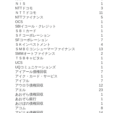
ＮＩＳ
1
NTTドコモ
3
ＮＴＴドコモ
11
NTTファイナンス
5
OCS
1
SBIイコール・クレジット
1
ＳＢＩカード
1
ＳＦコーポレーション
1
SFコーポレーション
7
ＳＫインベストメント
4
ＳＭＢＣコンシューマーファイナンス
13
SMMオートファイナンス
2
ＴＳＢキャピタル
1
UCS
1
UQコミュニケーションズ
1
アイアール債権回収
7
アイク・カード・サービス
1
アイフル
7
アウロラ債権回収
12
アエル
23
あおぞら債権回収
1
あおぞら銀行
1
あけぼの債権回収
1
アコム
8
アビリオ債権回収
14