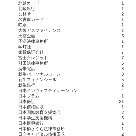
北越カード
1
北陸銀行
1
友林堂
2
名古屋カード
1
咲永
1
大阪ガスファイナンス
1
天徳企画
5
子浩法律事務所
1
学灯社
1
家賃保証会社
7
富士クレジット
7
引田法律事務所
5
携帯電話
6
新生パーソナルローン
3
新生フィナンシャル
5
新生銀行
2
日本インヴェスティゲーション
4
日本プラム
1
日本保証
21
日本債権回収
1
日本国際教育支援協会
2
日本学生支援機構
5
日本振興銀行
1
日本橋さくら法律事務所
1
日立キャピタル債権回収
2