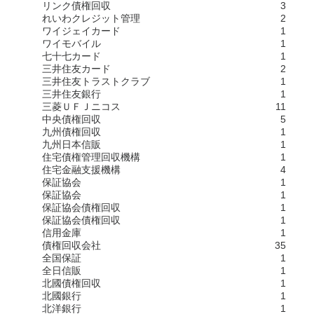
リンク債権回収
3
れいわクレジット管理
2
ワイジェイカード
1
ワイモバイル
1
七十七カード
1
三井住友カード
2
三井住友トラストクラブ
1
三井住友銀行
1
三菱ＵＦＪニコス
11
中央債権回収
5
九州債権回収
1
九州日本信販
1
住宅債権管理回収機構
1
住宅金融支援機構
4
保証協会
1
保証協会
1
保証協会債権回収
1
保証協会債権回収
1
信用金庫
1
債権回収会社
35
全国保証
1
全日信販
1
北國債権回収
1
北國銀行
1
北洋銀行
1