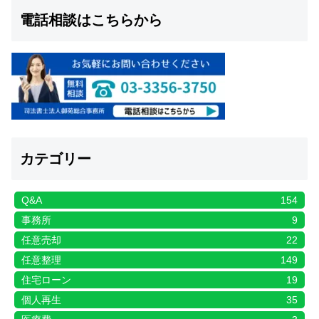
電話相談はこちらから
カテゴリー
Q&A
154
事務所
9
任意売却
22
任意整理
149
住宅ローン
19
個人再生
35