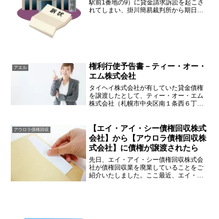
駅前1番地の9）に貸金請求訴訟を起こさ
れてしまい、掛川簡易裁判所から期日呼
出状が届いた方のご依頼を最近よく受け
ております。ダイレクトワン株式会社
は、以前丸和商事株式会社という商号を
名乗っており、「ニコニコ...
権利行使予告書－ティー・オー・
アエル
エム株式会社
タイヘイ株式会社が有していた貸金債権
を譲渡したとして、ティー・オー・エム
株式会社（札幌市中央区南１条西６丁目
１１番地札幌北辰ビル７階）から債権額
の明細とともに下記のような「権利行使
予告通知」というものが届くことがあり
【エイ・アイ・シー債権回収株式
アウロラ債権回収
ます。ティー・オー・エム...
会社】から【アウロラ債権回収株
式会社】に債権が譲渡されたら
先日、エイ・アイ・シー債権回収株式会
社が債権回収業を廃業していることをご
紹介いたしました。ここ最近、エイ・ア
イ・シー債権回収株式会社から債権譲渡
を受けたとして、アウロラ債権回収株式
会社（東京都港区愛宕２丁目５番１号愛
宕グリーンヒルズMORI...