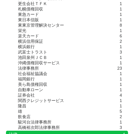
更生会社ＴＦＫ
1
札幌債権回収
1
東急カード
1
東日本信販
1
東東京管理解決センター
8
栄光
1
楽天カード
6
横浜信用保証
2
横浜銀行
1
武富士トラスト
3
池田泉州ＪＣＢ
1
沖縄債権回収サービス
1
法律事務所
23
社会福祉協議会
1
福岡銀行
1
美ら島債権回収
1
自動車ローン
1
証券会社
4
関西クレジットサービス
1
隆昌
1
雄
5
飲食店
2
駿河台法律事務所
1
高橋裕次郎法律事務所
3