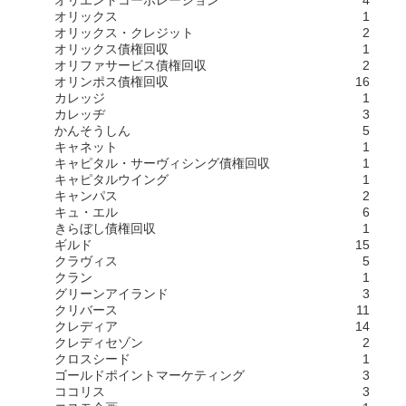
オリエントコーポレーション
4
オリックス
1
オリックス・クレジット
2
オリックス債権回収
1
オリファサービス債権回収
2
オリンポス債権回収
16
カレッジ
1
カレッヂ
3
かんそうしん
5
キャネット
1
キャピタル・サーヴィシング債権回収
1
キャピタルウイング
1
キャンパス
2
キュ・エル
6
きらぼし債権回収
1
ギルド
15
クラヴィス
5
クラン
1
グリーンアイランド
3
クリバース
11
クレディア
14
クレディセゾン
2
クロスシード
1
ゴールドポイントマーケティング
3
ココリス
3