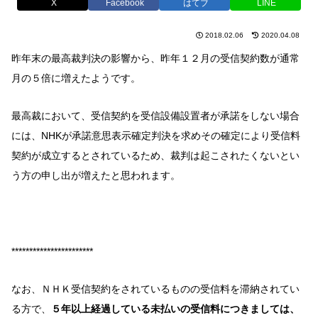
X
Facebook
はてブ
LINE
2018.02.06
2020.04.08
昨年末の最高裁判決の影響から、昨年１２月の受信契約数が通常
月の５倍に増えたようです。
最高裁において、受信契約を受信設備設置者が承諾をしない場合
には、NHKが承諾意思表示確定判決を求めその確定により受信料
契約が成立するとされているため、裁判は起こされたくないとい
う方の申し出が増えたと思われます。
***********************
なお、ＮＨＫ受信契約をされているものの受信料を滞納されてい
る方で、
５年以上経過している未払いの受信料につきましては、