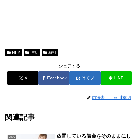
NHK
時効
裁判
シェアする
X
Facebook
はてブ
LINE
司法書士 及川孝明
関連記事
放置している借金をそのままにし
Q&A