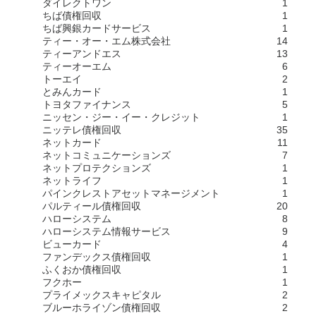
ダイレクトワン
1
ちば債権回収
1
ちば興銀カードサービス
1
ティー・オー・エム株式会社
14
ティーアンドエス
13
ティーオーエム
6
トーエイ
2
とみんカード
1
トヨタファイナンス
5
ニッセン・ジー・イー・クレジット
1
ニッテレ債権回収
35
ネットカード
11
ネットコミュニケーションズ
7
ネットプロテクションズ
1
ネットライフ
1
パインクレストアセットマネージメント
1
パルティール債権回収
20
ハローシステム
8
ハローシステム情報サービス
9
ビューカード
4
ファンデックス債権回収
1
ふくおか債権回収
1
フクホー
1
プライメックスキャピタル
2
ブルーホライゾン債権回収
2