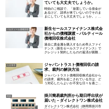
ていても大丈夫でしょうか。
時効のご相談で、「放置している借金が
あるけど、請求が来ていないのでそのま
まにしていても大丈夫でしょうか。」と
質問を受けることがあります。専門家で
すので、大丈夫か否かで言ってしまうと
大丈夫ではないと回答せざるを得ませ
新生セールスファイナンス株式会
パルティール債権回収
ん。請求が来ていないのは、...
社からの債権譲渡－パルティール
債権回収株式会社
過去に貴金属を購入するため帝人ファイ
ナンス（新生セールスファイナンス）で
クレジット契約したものの返済が困難に
なり支払わないでいたところ、今になっ
て突然パルティール債権回収株式会社と
いう会社から請求が困っているご相談を
ジャパントラスト債権回収の請
任意整理
受けました。パルティール...
求、裁判の解決方法
ジャパントラスト債権回収株式会社から
の請求、裁判を起こされている方は、ど
う対応したらよいか不安な日々を過ごし
ているかもしれません。そんな悩みを解
決するための手段等についてアドバイス
いたします。ジャパントラスト債権回収
掛川簡易裁判所から期日呼出状が
時効
株式会社とは？ジャパント...
届いた－ダイレクトワン株式会社
ダイレクトワン株式会社（静岡県掛川市