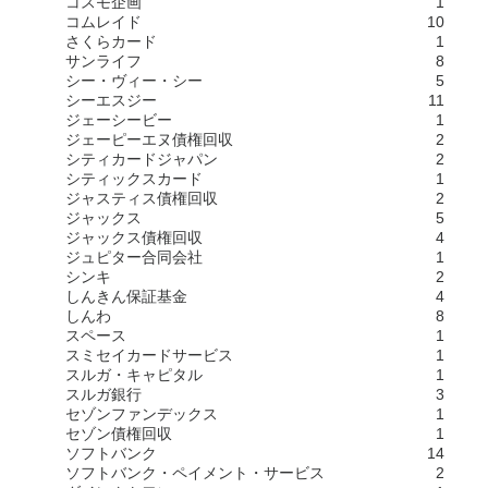
コスモ企画
1
コムレイド
10
さくらカード
1
サンライフ
8
シー・ヴィー・シー
5
シーエスジー
11
ジェーシービー
1
ジェーピーエヌ債権回収
2
シティカードジャパン
2
シティックスカード
1
ジャスティス債権回収
2
ジャックス
5
ジャックス債権回収
4
ジュピター合同会社
1
シンキ
2
しんきん保証基金
4
しんわ
8
スペース
1
スミセイカードサービス
1
スルガ・キャピタル
1
スルガ銀行
3
セゾンファンデックス
1
セゾン債権回収
1
ソフトバンク
14
ソフトバンク・ペイメント・サービス
2