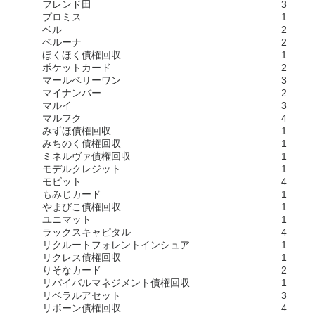
フレンド田
3
プロミス
1
ベル
2
ベルーナ
2
ほくほく債権回収
1
ポケットカード
2
マールベリーワン
3
マイナンバー
2
マルイ
3
マルフク
4
みずほ債権回収
1
みちのく債権回収
1
ミネルヴァ債権回収
1
モデルクレジット
1
モビット
4
もみじカード
1
やまびこ債権回収
1
ユニマット
1
ラックスキャピタル
4
リクルートフォレントインシュア
1
リクレス債権回収
1
りそなカード
2
リバイバルマネジメント債権回収
1
リベラルアセット
3
リボーン債権回収
4