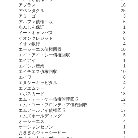
アプラス
16
アペンタクル
25
アミーゴ
3
アルファ債権回収
6
あんしん保証
1
イー・キャンパス
3
イオンクレジット
8
イオン銀行
4
エーシーエス債権回収
10
エイ・アイ・シー債権回収
5
エイアイ
1
エイシン産業
1
エイチエス債権回収
10
エイワ
8
エヌシーキャピタル
4
エフエムシー
4
エポスカード
18
エム・テー・ケー債権管理回収
12
エム・ユー・フロンティア債権回収
2
エムアールアイ債権回収
17
エムズホールディング
3
オーシーエス
4
オーシャンセブン
1
おきぎんジェーシービー
1