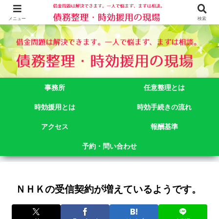
借金問題でお悩みなら司法書士法人御苑総合事務所にご相談下さい。 東京都
新宿区新宿二丁目５番１号アルテビル新宿４階 TEL:03-3356-3750
メニュー
検索
事務所
任意整理とは
時効援用とは
時効手続きの流れ
アクセス
報酬基準
予約・問い合わせ
ＮＨＫの受信契約が増えているようです。