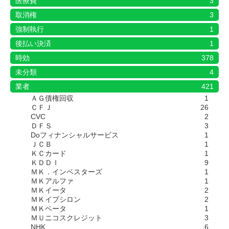
医療費
3
取消権
3
強制執行
1
後払い決済
1
時効
378
未分類
4
業者
421
ＡＧ債権回収
1
ＣＦＪ
26
CVC
2
ＤＦＳ
3
Doフィナンシャルサービス
1
ＪＣＢ
1
ＫＣカード
1
ＫＤＤＩ
9
ＭＫ．インベスターズ
1
ＭＫアルファ
1
ＭＫイータ
2
ＭＫイプシロン
2
ＭＫベータ
1
ＭＵニコスクレジット
3
NHK
6