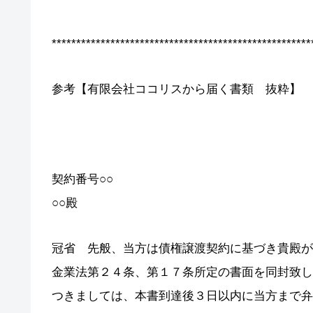
*****************************************************
参考【有限会社ココリスから届く書類 抜粋】
契約番号○○
○○殿
冠省 先般、当方は債権譲渡契約に基づき貴殿が
金業法第２４条、第１７条所定の書面を同封致し
つきましては、本書到達後３日以内に当方まで弁