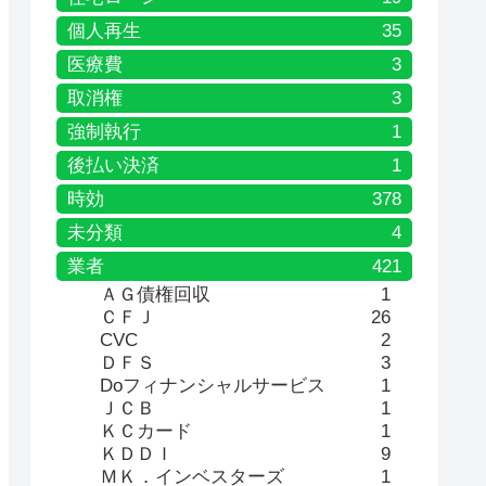
個人再生
35
医療費
3
取消権
3
強制執行
1
後払い決済
1
時効
378
未分類
4
業者
421
ＡＧ債権回収
1
ＣＦＪ
26
CVC
2
ＤＦＳ
3
Doフィナンシャルサービス
1
ＪＣＢ
1
ＫＣカード
1
ＫＤＤＩ
9
ＭＫ．インベスターズ
1