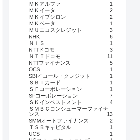
ＭＫアルファ
1
ＭＫイータ
2
ＭＫイプシロン
2
ＭＫベータ
1
ＭＵニコスクレジット
3
NHK
6
ＮＩＳ
1
NTTドコモ
3
ＮＴＴドコモ
11
NTTファイナンス
5
OCS
1
SBIイコール・クレジット
1
ＳＢＩカード
1
ＳＦコーポレーション
1
SFコーポレーション
7
ＳＫインベストメント
4
ＳＭＢＣコンシューマーファイナ
ンス
13
SMMオートファイナンス
2
ＴＳＢキャピタル
1
UCS
1