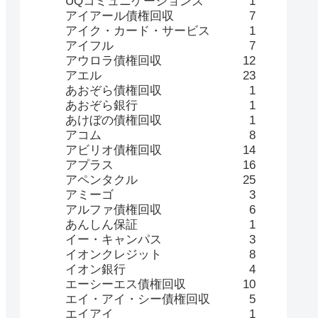
UQコミュニケーションズ
1
アイアール債権回収
7
アイク・カード・サービス
1
アイフル
7
アウロラ債権回収
12
アエル
23
あおぞら債権回収
1
あおぞら銀行
1
あけぼの債権回収
1
アコム
8
アビリオ債権回収
14
アプラス
16
アペンタクル
25
アミーゴ
3
アルファ債権回収
6
あんしん保証
1
イー・キャンパス
3
イオンクレジット
8
イオン銀行
4
エーシーエス債権回収
10
エイ・アイ・シー債権回収
5
エイアイ
1