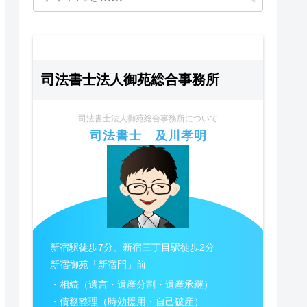
司法書士法人御苑総合事務所
司法書士法人御苑総合事務所について
司法書士 及川孝明
新宿駅徒歩7分、新宿三丁目駅徒歩2分
新宿御苑「新宿門」前
・相続（遺言・遺産分割・遺産承継）
・債務整理（時効援用・自己破産）