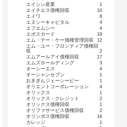
エイシン産業
1
エイチエス債権回収
10
エイワ
8
エヌシーキャピタル
4
エフエムシー
4
エポスカード
18
エム・テー・ケー債権管理回収
12
エム・ユー・フロンティア債権回
収
2
エムアールアイ債権回収
17
エムズホールディング
3
オーシーエス
4
オーシャンセブン
1
おきぎんジェーシービー
1
オリエントコーポレーション
4
オリックス
1
オリックス・クレジット
2
オリックス債権回収
1
オリファサービス債権回収
2
オリンポス債権回収
16
カレッジ
1