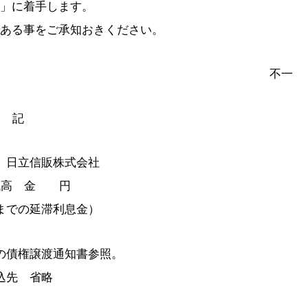
」に着手します。
ある事をご承知おきください。
不一
記
 日立信販株式会社
残高 金 円
までの延滞利息金）
の債権譲渡通知書参照。
込先 省略