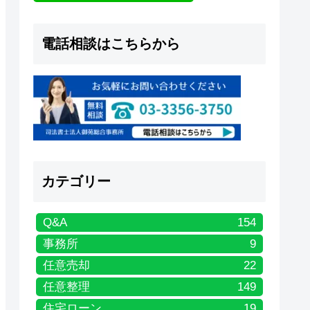
電話相談はこちらから
カテゴリー
Q&A
154
事務所
9
任意売却
22
任意整理
149
住宅ローン
19