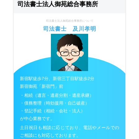
司法書士法人御苑総合事務所
司法書士法人御苑総合事務所について
司法書士 及川孝明
新宿駅徒歩7分、新宿三丁目駅徒歩2分
新宿御苑「新宿門」前
・相続（遺言・遺産分割・遺産承継）
・債務整理（時効援用・自己破産）
・登記手続（相続・会社・法人）
が中心業務です。
土日祝日も相談に応じており、電話やメールでの
ご相談にも対応しております。