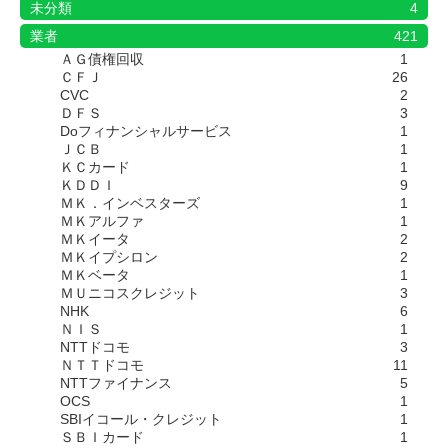
未分類
4
業者
421
ＡＧ債権回収
1
ＣＦＪ
26
CVC
2
ＤＦＳ
3
Doフィナンシャルサービス
1
ＪＣＢ
1
ＫＣカード
1
ＫＤＤＩ
9
ＭＫ．インベスターズ
1
ＭＫアルファ
1
ＭＫイータ
2
ＭＫイプシロン
2
ＭＫベータ
1
ＭＵニコスクレジット
3
NHK
6
ＮＩＳ
1
NTTドコモ
3
ＮＴＴドコモ
11
NTTファイナンス
5
OCS
1
SBIイコール・クレジット
1
ＳＢＩカード
1