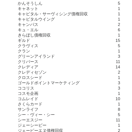
かんそうしん
5
キャネット
1
キャピタル・サーヴィシング債権回収
1
キャピタルウイング
1
キャンパス
2
キュ・エル
6
きらぼし債権回収
1
ギルド
15
クラヴィス
5
クラン
1
グリーンアイランド
3
クリバース
11
クレディア
14
クレディセゾン
2
クロスシード
1
ゴールドポイントマーケティング
3
ココリス
3
コスモ企画
1
コムレイド
10
さくらカード
1
サンライフ
8
シー・ヴィー・シー
5
シーエスジー
11
ジェーシービー
1
ジェーピーエヌ債権回収
2