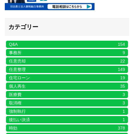
カテゴリー
Q&A
154
事務所
9
任意売却
22
任意整理
149
住宅ローン
19
個人再生
35
医療費
3
取消権
3
強制執行
1
後払い決済
1
時効
378