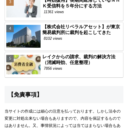
【時効援用】長期間延滞しているＮＨ
Ｋ受信料を５年分にする方法
11361 views
【株式会社リベラルアセット】が東京
簡易裁判所に裁判を起こしてきた
8102 views
レイクからの請求、裁判の解決方法
（消滅時効、任意整理）
7856 views
【免責事項】
当サイトの作成には細心の注意を払っております。しかし法令の
変更に対処出来ない場合もありますので、内容を保証するもので
はありません。又、事情状況によっては当てはまらない場合もあ