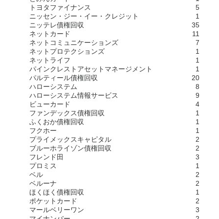
トヨタファイナンス
5
ニッセン・ジー・イー・クレジット
1
ニッテレ債権回収
35
ネットカード
11
ネットコミュニケーションズ
7
ネットプロテクションズ
1
ネットライフ
1
パインクレストアセットマネージメント
1
パルティール債権回収
20
ハローシステム
8
ハローシステム情報サービス
9
ビューカード
4
ファンデックス債権回収
1
ふくおか債権回収
1
フクホー
1
プライメックスキャピタル
2
ブルーホライゾン債権回収
2
フレンド田
3
プロミス
1
ベル
2
ベルーナ
2
ほくほく債権回収
1
ポケットカード
2
マールベリーワン
3
マイナンバー
2