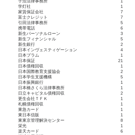
子浩法律事務所
1
学灯社
1
家賃保証会社
7
富士クレジット
7
引田法律事務所
5
携帯電話
6
新生パーソナルローン
3
新生フィナンシャル
5
新生銀行
2
日本インヴェスティゲーション
4
日本プラム
1
日本保証
21
日本債権回収
1
日本国際教育支援協会
2
日本学生支援機構
5
日本振興銀行
1
日本橋さくら法律事務所
1
日立キャピタル債権回収
2
更生会社ＴＦＫ
1
札幌債権回収
1
東急カード
1
東日本信販
1
東東京管理解決センター
8
栄光
1
楽天カード
6