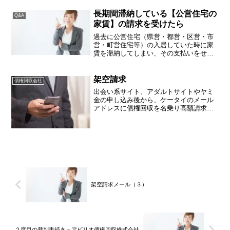
れることがあります。支払督促は裁判手
続きの一つであるため、記載されている
長期間滞納している【公営住宅の
Q&A
金額を一括では支払えない...
家賃】の請求を受けたら
過去に公営住宅（県営・都営・区営・市
営・町営住宅等）の入居していた時に家
賃を滞納してしまい、その支払いをせず
に退去し、現在は別のところに住んでい
るところ、今になって滞納家賃の請求を
受けることがあります。ここ最近、公営
架空請求
債権回収会社
住宅の滞納家賃を含め、各...
出会い系サイト、アダルトサイトやヤミ
金の申し込み後から、ケータイのメール
アドレスに債権回収を名乗り高額請求を
されて困っていると相談される方が増え
ています。専門家の目線で文面を見ると
めちゃくちゃなものが多いですが、一般
の方がだと判別するのは難...
架空請求メール（３）
２度目の裁判手続き－アビリオ債権回収株式会社