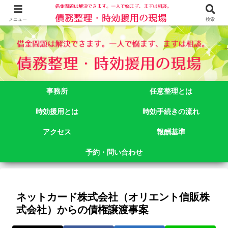
借金問題でお悩みなら司法書士法人御苑総合事務所にご相談下さい。 東京都
新宿区新宿二丁目５番１号アルテビル新宿４階 TEL:03-3356-3750
メニュー
検索
事務所
任意整理とは
時効援用とは
時効手続きの流れ
アクセス
報酬基準
予約・問い合わせ
ネットカード株式会社（オリエント信販株
式会社）からの債権譲渡事案