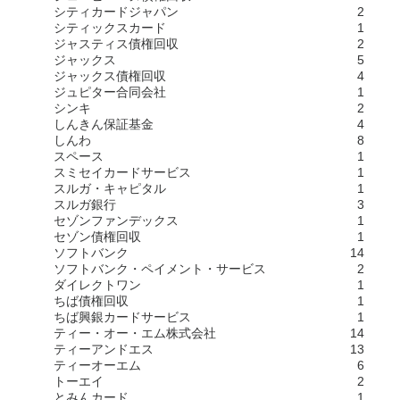
シティカードジャパン
2
シティックスカード
1
ジャスティス債権回収
2
ジャックス
5
ジャックス債権回収
4
ジュピター合同会社
1
シンキ
2
しんきん保証基金
4
しんわ
8
スペース
1
スミセイカードサービス
1
スルガ・キャピタル
1
スルガ銀行
3
セゾンファンデックス
1
セゾン債権回収
1
ソフトバンク
14
ソフトバンク・ペイメント・サービス
2
ダイレクトワン
1
ちば債権回収
1
ちば興銀カードサービス
1
ティー・オー・エム株式会社
14
ティーアンドエス
13
ティーオーエム
6
トーエイ
2
とみんカード
1