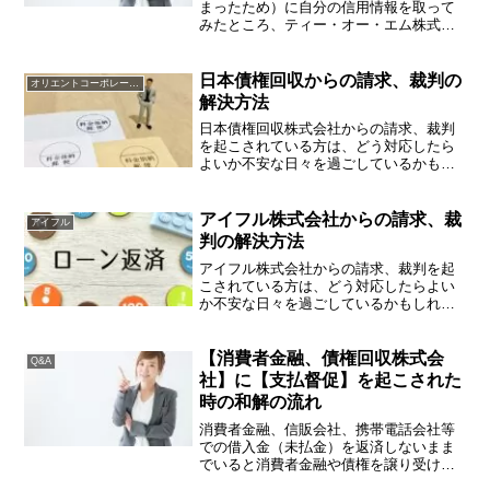
まったため）に自分の信用情報を取って
みたところ、ティー・オー・エム株式会
社という聞いたことがない会社が載って
いるという相談を受けることがありま
す。ティー・オー・エム株式会社（本
日本債権回収からの請求、裁判の
オリエントコーポレーション
店：札幌市中央区南１条西６丁...
解決方法
日本債権回収株式会社からの請求、裁判
を起こされている方は、どう対応したら
よいか不安な日々を過ごしているかもし
れません。そんな悩みを解決するための
手段等についてアドバイスいたします。
日本債権回収株式会社とは？日本債権回
アイフル株式会社からの請求、裁
アイフル
収株式会社は、債権管理及...
判の解決方法
アイフル株式会社からの請求、裁判を起
こされている方は、どう対応したらよい
か不安な日々を過ごしているかもしれま
せん。そんな悩みを解決するための手段
等についてアドバイスいたします。アイ
フル株式会社とは？アイフル株式会社
【消費者金融、債権回収株式会
Q&A
は、アコム（三菱UFJフィ...
社】に【支払督促】を起こされた
時の和解の流れ
消費者金融、信販会社、携帯電話会社等
での借入金（未払金）を返済しないまま
でいると消費者金融や債権を譲り受けた
債権回収株式会社から支払督促を起こさ