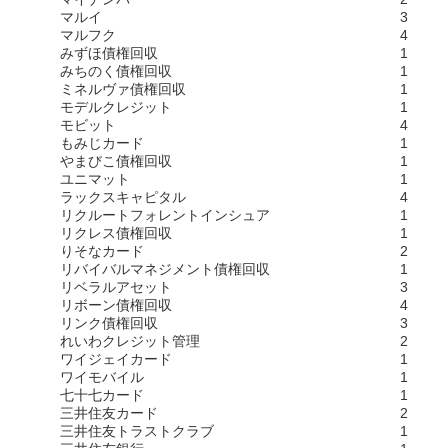
マルイ
3
マルフク
4
みずほ債権回収
1
みちのく債権回収
1
ミネルヴァ債権回収
1
モデルクレジット
1
モビット
4
もみじカード
1
やまびこ債権回収
1
ユニマット
1
ラックスキャピタル
4
リクルートフォレントインシュア
1
リクレス債権回収
1
りそなカード
2
リバイバルマネジメント債権回収
1
リベラルアセット
3
リボーン債権回収
4
リンク債権回収
3
れいわクレジット管理
2
ワイジェイカード
1
ワイモバイル
1
七十七カード
1
三井住友カード
2
三井住友トラストクラブ
1