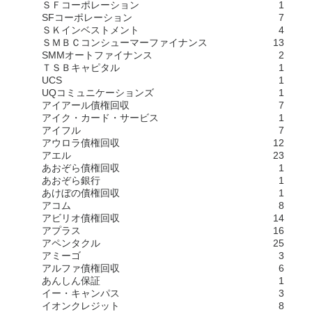
ＳＦコーポレーション
1
SFコーポレーション
7
ＳＫインベストメント
4
ＳＭＢＣコンシューマーファイナンス
13
SMMオートファイナンス
2
ＴＳＢキャピタル
1
UCS
1
UQコミュニケーションズ
1
アイアール債権回収
7
アイク・カード・サービス
1
アイフル
7
アウロラ債権回収
12
アエル
23
あおぞら債権回収
1
あおぞら銀行
1
あけぼの債権回収
1
アコム
8
アビリオ債権回収
14
アプラス
16
アペンタクル
25
アミーゴ
3
アルファ債権回収
6
あんしん保証
1
イー・キャンパス
3
イオンクレジット
8