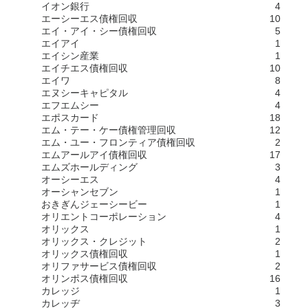
イオン銀行
4
エーシーエス債権回収
10
エイ・アイ・シー債権回収
5
エイアイ
1
エイシン産業
1
エイチエス債権回収
10
エイワ
8
エヌシーキャピタル
4
エフエムシー
4
エポスカード
18
エム・テー・ケー債権管理回収
12
エム・ユー・フロンティア債権回収
2
エムアールアイ債権回収
17
エムズホールディング
3
オーシーエス
4
オーシャンセブン
1
おきぎんジェーシービー
1
オリエントコーポレーション
4
オリックス
1
オリックス・クレジット
2
オリックス債権回収
1
オリファサービス債権回収
2
オリンポス債権回収
16
カレッジ
1
カレッヂ
3