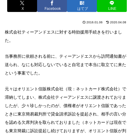
X
Facebook
はてブ
LINE
2016.01.06
2020.04.08
株式会社ティーアンドエスに対する時効援用手続きを行いまし
た。
当事務所に依頼される前に、ティーアンドエスから訪問通知書が
送られ、なにも対応しないでいると自宅まで本当に取立てに来た
という事案でした。
元々はオリエント信販株式会社（現：ネットカード株式会社）で
滞納してしまい、株式会社ティーアンドエスに譲渡されておりま
したが、少々珍しかったのが、債権者がオリエント信販であった
ときに東京簡易裁判所で貸金請求訴訟を提起され、相手の言い分
を認める欠席判決を取られておりました（ネットカードは現在で
も東京簡裁に訴訟提起し続けておりますが、オリエント信販が判