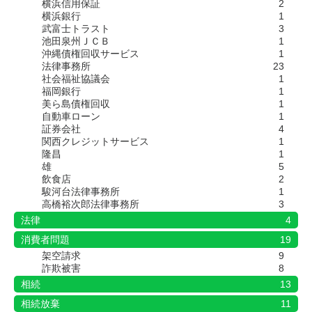
横浜信用保証
2
横浜銀行
1
武富士トラスト
3
池田泉州ＪＣＢ
1
沖縄債権回収サービス
1
法律事務所
23
社会福祉協議会
1
福岡銀行
1
美ら島債権回収
1
自動車ローン
1
証券会社
4
関西クレジットサービス
1
隆昌
1
雄
5
飲食店
2
駿河台法律事務所
1
高橋裕次郎法律事務所
3
法律
4
消費者問題
19
架空請求
9
詐欺被害
8
相続
13
相続放棄
11