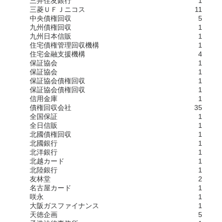
三井住友銀行
1
三菱ＵＦＪニコス
11
中央債権回収
5
九州債権回収
1
九州日本信販
1
住宅債権管理回収機構
1
住宅金融支援機構
4
保証協会
1
保証協会
1
保証協会債権回収
1
保証協会債権回収
1
信用金庫
1
債権回収会社
35
全国保証
1
全日信販
1
北國債権回収
1
北國銀行
1
北洋銀行
1
北越カード
1
北陸銀行
1
友林堂
2
名古屋カード
1
咲永
1
大阪ガスファイナンス
1
天徳企画
5