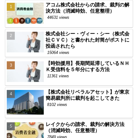
アコム株式会社からの請求、裁判の解
決方法（消滅時効、任意整理）
44631 views
株式会社シー・ヴィー・シー（株式会
社ＣＶＣ）と書かれた封筒がポストに
投函されたら
15064 views
【時効援用】長期間延滞しているＮＨ
Ｋ受信料を５年分にする方法
11361 views
【株式会社リベラルアセット】が東京
簡易裁判所に裁判を起こしてきた
8102 views
レイクからの請求、裁判の解決方法
（消滅時効、任意整理）
7849 views