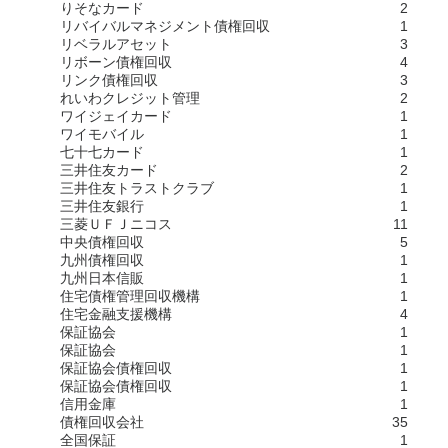
りそなカード
2
リバイバルマネジメント債権回収
1
リベラルアセット
3
リボーン債権回収
4
リンク債権回収
3
れいわクレジット管理
2
ワイジェイカード
1
ワイモバイル
1
七十七カード
1
三井住友カード
2
三井住友トラストクラブ
1
三井住友銀行
1
三菱ＵＦＪニコス
11
中央債権回収
5
九州債権回収
1
九州日本信販
1
住宅債権管理回収機構
1
住宅金融支援機構
4
保証協会
1
保証協会
1
保証協会債権回収
1
保証協会債権回収
1
信用金庫
1
債権回収会社
35
全国保証
1