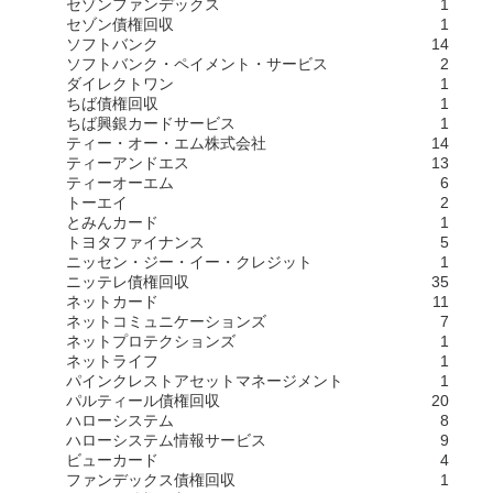
セゾンファンデックス
1
セゾン債権回収
1
ソフトバンク
14
ソフトバンク・ペイメント・サービス
2
ダイレクトワン
1
ちば債権回収
1
ちば興銀カードサービス
1
ティー・オー・エム株式会社
14
ティーアンドエス
13
ティーオーエム
6
トーエイ
2
とみんカード
1
トヨタファイナンス
5
ニッセン・ジー・イー・クレジット
1
ニッテレ債権回収
35
ネットカード
11
ネットコミュニケーションズ
7
ネットプロテクションズ
1
ネットライフ
1
パインクレストアセットマネージメント
1
パルティール債権回収
20
ハローシステム
8
ハローシステム情報サービス
9
ビューカード
4
ファンデックス債権回収
1