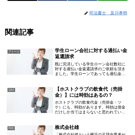
司法書士 及川孝明
関連記事
学生ローン会社に対する過払い金
アミーゴ
返還請求
既に完済している学生ローン会社数社に
対する過払い金返還請求のご依頼を頂き
ました。学生ローンであっても過払金請
求はできますかとお尋ね頂くことがあり
ますが、学生ローンもアコムやアイフル
等の消費者金融と同様に金利が高い時期
【ホストクラブの飲食代（売掛
Q&A
がありましたので、法定金...
金）】には時効はあるの？
ホストクラブの飲食代金（売掛金・ツ
ケ）にも、時効があります。時効は借金
だけしか当てはまらないと思われている
方もいらっしゃいますが、それは誤解で
す。民法上債権は１０年で時効を迎えま
すが、飲食代金（ホストクラブの売掛金
株式会社雄
時効
もこれに当てはまります）は...
「株式会社雄という横浜の元貸金業者が