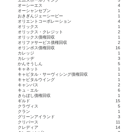
オーシーエス
4
オーシャンセブン
1
おきぎんジェーシービー
1
オリエントコーポレーション
4
オリックス
1
オリックス・クレジット
2
オリックス債権回収
1
オリファサービス債権回収
2
オリンポス債権回収
16
カレッジ
1
カレッヂ
3
かんそうしん
5
キャネット
1
キャピタル・サーヴィシング債権回収
1
キャピタルウイング
1
キャンパス
2
キュ・エル
6
きらぼし債権回収
1
ギルド
15
クラヴィス
5
クラン
1
グリーンアイランド
3
クリバース
11
クレディア
14