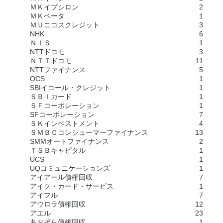
ＭＫイプシロン
2
ＭＫベータ
1
ＭＵニコスクレジット
3
NHK
6
ＮＩＳ
1
NTTドコモ
3
ＮＴＴドコモ
11
NTTファイナンス
5
OCS
1
SBIイコール・クレジット
1
ＳＢＩカード
1
ＳＦコーポレーション
1
SFコーポレーション
7
ＳＫインベストメント
4
ＳＭＢＣコンシューマーファイナンス
13
SMMオートファイナンス
2
ＴＳＢキャピタル
1
UCS
1
UQコミュニケーションズ
1
アイアール債権回収
7
アイク・カード・サービス
1
アイフル
7
アウロラ債権回収
12
アエル
23
あおぞら債権回収
1