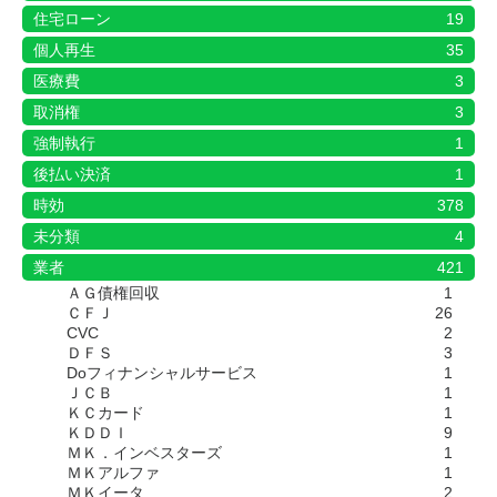
住宅ローン
19
個人再生
35
医療費
3
取消権
3
強制執行
1
後払い決済
1
時効
378
未分類
4
業者
421
ＡＧ債権回収
1
ＣＦＪ
26
CVC
2
ＤＦＳ
3
Doフィナンシャルサービス
1
ＪＣＢ
1
ＫＣカード
1
ＫＤＤＩ
9
ＭＫ．インベスターズ
1
ＭＫアルファ
1
ＭＫイータ
2