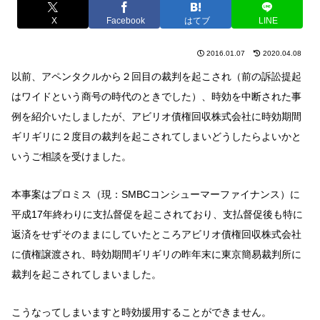
X
Facebook
はてブ
LINE
2016.01.07
2020.04.08
以前、アペンタクルから２回目の裁判を起こされ（前の訴訟提起
はワイドという商号の時代のときでした）、時効を中断された事
例を紹介いたしましたが、アビリオ債権回収株式会社に時効期間
ギリギリに２度目の裁判を起こされてしまいどうしたらよいかと
いうご相談を受けました。
本事案はプロミス（現：SMBCコンシューマーファイナンス）に
平成17年終わりに支払督促を起こされており、支払督促後も特に
返済をせずそのままにしていたところアビリオ債権回収株式会社
に債権譲渡され、時効期間ギリギリの昨年末に東京簡易裁判所に
裁判を起こされてしまいました。
こうなってしまいますと時効援用することができません。