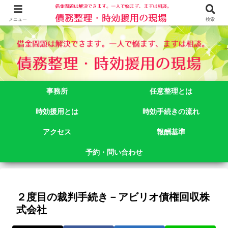
借金問題でお悩みなら司法書士法人御苑総合事務所にご相談下さい。 東京都
新宿区新宿二丁目５番１号アルテビル新宿４階 TEL:03-3356-3750
メニュー
検索
事務所
任意整理とは
時効援用とは
時効手続きの流れ
アクセス
報酬基準
予約・問い合わせ
２度目の裁判手続き－アビリオ債権回収株
式会社