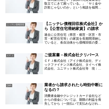
取立てにきて困っている。」「ヤミ金や
詐欺じゃないのか」という相談を福岡や
茨城から受けております。この会社は以
前横浜で貸金業を営んでおりました（現
在は廃業、みなし貸金業者 会社は存在
しております）。その中で...
【ニッテレ債権回収株式会社】か
ニッテレ債権回収
ら【公営住宅滞納家賃】の請求
過去に公営住宅（県営・都営・区営・市
営・町営住宅等）の家賃を長期間滞納し
ていると、各自治体から債権回収の委託
受けたニッテレ債権回収株式会社から圧
着のハガキやレターパックのような封筒
に入った請求書などが届くことがありま
ご提案書－株式会社クリバース
ＣＦＪ
す。公営住宅を退去し、現...
ＣＦＪ株式会社（アイク株式会社、ディ
ックファイナンス株式会社、タイヘイ株
式会社、ユニマット株式会社等 現：Ｃ
ＦＪ合同会社）で滞納してしまうと、株
式会社クリバースという会社に債権譲渡
をされ、株式会社クリバースから下記の
内容のご提案書が届くこと...
業者から請求されたら時効中断に
Q&A
なるの？
消費者金融やクレジットカード会社など
からの借金については、期限の利益を喪
失してから（一括払いで支払わなければ
いけなくなってから）5年経過し時効援用