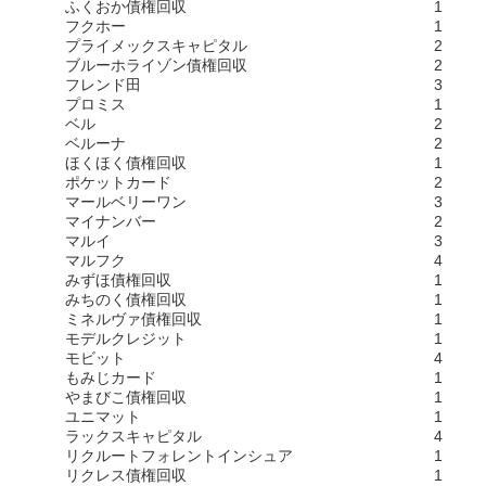
ふくおか債権回収
1
フクホー
1
プライメックスキャピタル
2
ブルーホライゾン債権回収
2
フレンド田
3
プロミス
1
ベル
2
ベルーナ
2
ほくほく債権回収
1
ポケットカード
2
マールベリーワン
3
マイナンバー
2
マルイ
3
マルフク
4
みずほ債権回収
1
みちのく債権回収
1
ミネルヴァ債権回収
1
モデルクレジット
1
モビット
4
もみじカード
1
やまびこ債権回収
1
ユニマット
1
ラックスキャピタル
4
リクルートフォレントインシュア
1
リクレス債権回収
1