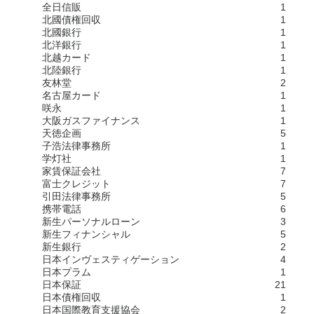
全日信販
1
北國債権回収
1
北國銀行
1
北洋銀行
1
北越カード
1
北陸銀行
1
友林堂
2
名古屋カード
1
咲永
1
大阪ガスファイナンス
1
天徳企画
5
子浩法律事務所
1
学灯社
1
家賃保証会社
7
富士クレジット
7
引田法律事務所
5
携帯電話
6
新生パーソナルローン
3
新生フィナンシャル
5
新生銀行
2
日本インヴェスティゲーション
4
日本プラム
1
日本保証
21
日本債権回収
1
日本国際教育支援協会
2