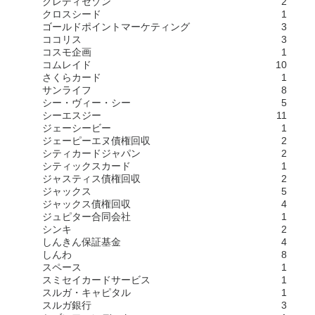
クレディセゾン
2
クロスシード
1
ゴールドポイントマーケティング
3
ココリス
3
コスモ企画
1
コムレイド
10
さくらカード
1
サンライフ
8
シー・ヴィー・シー
5
シーエスジー
11
ジェーシービー
1
ジェーピーエヌ債権回収
2
シティカードジャパン
2
シティックスカード
1
ジャスティス債権回収
2
ジャックス
5
ジャックス債権回収
4
ジュピター合同会社
1
シンキ
2
しんきん保証基金
4
しんわ
8
スペース
1
スミセイカードサービス
1
スルガ・キャピタル
1
スルガ銀行
3