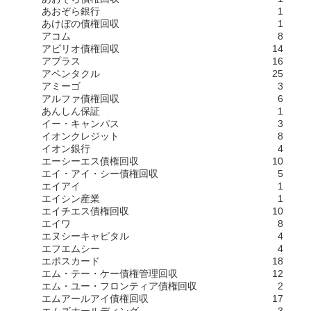
あおぞら銀行
1
あけぼの債権回収
1
アコム
8
アビリオ債権回収
14
アプラス
16
アペンタクル
25
アミーゴ
3
アルファ債権回収
6
あんしん保証
1
イー・キャンパス
3
イオンクレジット
8
イオン銀行
4
エーシーエス債権回収
10
エイ・アイ・シー債権回収
5
エイアイ
1
エイシン産業
1
エイチエス債権回収
10
エイワ
8
エヌシーキャピタル
4
エフエムシー
4
エポスカード
18
エム・テー・ケー債権管理回収
12
エム・ユー・フロンティア債権回収
2
エムアールアイ債権回収
17
エムズホールディング
3