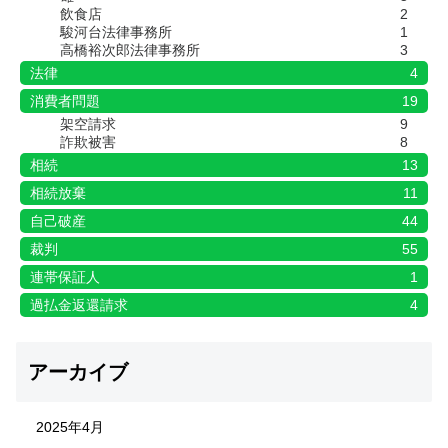
飲食店
2
駿河台法律事務所
1
高橋裕次郎法律事務所
3
法律
4
消費者問題
19
架空請求
9
詐欺被害
8
相続
13
相続放棄
11
自己破産
44
裁判
55
連帯保証人
1
過払金返還請求
4
アーカイブ
2025年4月