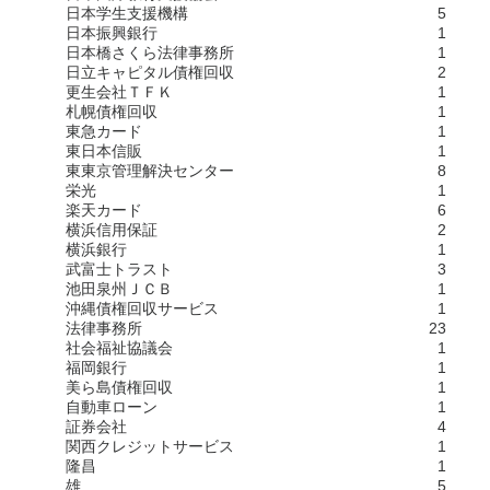
日本学生支援機構
5
日本振興銀行
1
日本橋さくら法律事務所
1
日立キャピタル債権回収
2
更生会社ＴＦＫ
1
札幌債権回収
1
東急カード
1
東日本信販
1
東東京管理解決センター
8
栄光
1
楽天カード
6
横浜信用保証
2
横浜銀行
1
武富士トラスト
3
池田泉州ＪＣＢ
1
沖縄債権回収サービス
1
法律事務所
23
社会福祉協議会
1
福岡銀行
1
美ら島債権回収
1
自動車ローン
1
証券会社
4
関西クレジットサービス
1
隆昌
1
雄
5