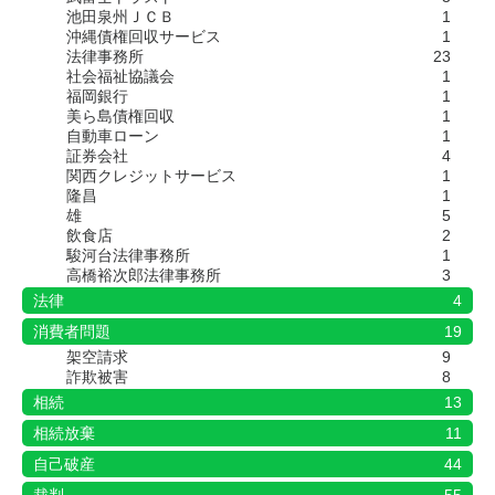
池田泉州ＪＣＢ
1
沖縄債権回収サービス
1
法律事務所
23
社会福祉協議会
1
福岡銀行
1
美ら島債権回収
1
自動車ローン
1
証券会社
4
関西クレジットサービス
1
隆昌
1
雄
5
飲食店
2
駿河台法律事務所
1
高橋裕次郎法律事務所
3
法律
4
消費者問題
19
架空請求
9
詐欺被害
8
相続
13
相続放棄
11
自己破産
44