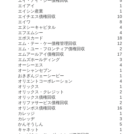
エイ・アイ・シー債権回収
5
エイアイ
1
エイシン産業
1
エイチエス債権回収
10
エイワ
8
エヌシーキャピタル
4
エフエムシー
4
エポスカード
18
エム・テー・ケー債権管理回収
12
エム・ユー・フロンティア債権回収
2
エムアールアイ債権回収
17
エムズホールディング
3
オーシーエス
4
オーシャンセブン
1
おきぎんジェーシービー
1
オリエントコーポレーション
4
オリックス
1
オリックス・クレジット
2
オリックス債権回収
1
オリファサービス債権回収
2
オリンポス債権回収
16
カレッジ
1
カレッヂ
3
かんそうしん
5
キャネット
1