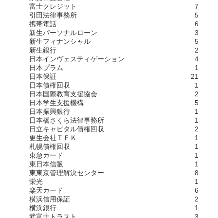
富士クレジット
7
引田法律事務所
5
携帯電話
6
新生パーソナルローン
3
新生フィナンシャル
5
新生銀行
2
日本インヴェスティゲーション
4
日本プラム
1
日本保証
21
日本債権回収
1
日本国際教育支援協会
2
日本学生支援機構
5
日本振興銀行
1
日本橋さくら法律事務所
1
日立キャピタル債権回収
2
更生会社ＴＦＫ
1
札幌債権回収
1
東急カード
1
東日本信販
1
東東京管理解決センター
8
栄光
1
楽天カード
6
横浜信用保証
2
横浜銀行
1
武富士トラスト
3