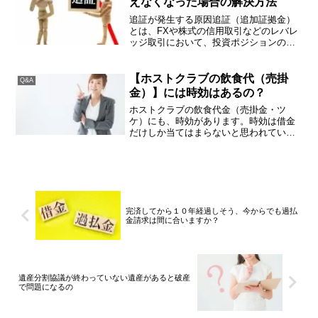
えなくなった場合の解決方法
追証が発生する原因追証（追加証拠金）
とは、FXや株式の信用取引などのレバレ
ッジ取引において、投資ポジションの損
失が拡大した際に発生する追加の保証金
のことです。 以下の原因により追証は発
生します：相場の急変動為替レートや株
【ホストクラブの飲食代（売掛
Q&A
価が予想と反対方向に...
金）】には時効はあるの？
ホストクラブの飲食代金（売掛金・ツ
ケ）にも、時効があります。時効は借金
だけしか当てはまらないと思われている
方もいらっしゃいますが、それは誤解で
す。民法上債権は１０年で時効を迎えま
すが、飲食代金（ホストクラブの売掛金
もこれに当てはまります）は...
完済してから１０年経過しそう、今からでも過払
金請求は間に合いますか？
遺産分割協議が終わっていない遺産があると破産
で問題になるの