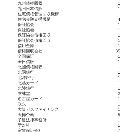
九州債権回収
1
九州日本信販
1
住宅債権管理回収機構
1
住宅金融支援機構
4
保証協会
1
保証協会
1
保証協会債権回収
1
保証協会債権回収
1
信用金庫
1
債権回収会社
35
全国保証
1
全日信販
1
北國債権回収
1
北國銀行
1
北洋銀行
1
北越カード
1
北陸銀行
1
友林堂
2
名古屋カード
1
咲永
1
大阪ガスファイナンス
1
天徳企画
5
子浩法律事務所
1
学灯社
1
家賃保証会社
7