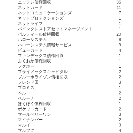
ニッテレ債権回収
35
ネットカード
11
ネットコミュニケーションズ
7
ネットプロテクションズ
1
ネットライフ
1
パインクレストアセットマネージメント
1
パルティール債権回収
20
ハローシステム
8
ハローシステム情報サービス
9
ビューカード
4
ファンデックス債権回収
1
ふくおか債権回収
1
フクホー
1
プライメックスキャピタル
2
ブルーホライゾン債権回収
2
フレンド田
3
プロミス
1
ベル
2
ベルーナ
2
ほくほく債権回収
1
ポケットカード
2
マールベリーワン
3
マイナンバー
2
マルイ
3
マルフク
4