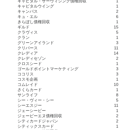
キャピタル・サーヴィシング債権回収
1
キャピタルウイング
1
キャンパス
2
キュ・エル
6
きらぼし債権回収
1
ギルド
15
クラヴィス
5
クラン
1
グリーンアイランド
3
クリバース
11
クレディア
14
クレディセゾン
2
クロスシード
1
ゴールドポイントマーケティング
3
ココリス
3
コスモ企画
1
コムレイド
10
さくらカード
1
サンライフ
8
シー・ヴィー・シー
5
シーエスジー
11
ジェーシービー
1
ジェーピーエヌ債権回収
2
シティカードジャパン
2
シティックスカード
1