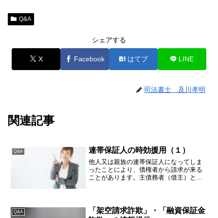
Q&A
シェアする
X
Facebook
はてブ
LINE
司法書士 及川孝明
関連記事
連帯保証人の時効援用（１）
Q&A
他人又は親族の連帯保証人になってしま
ったことにより、債権者から請求が来る
ことがあります。主債務者（借主）と連
絡が取れる状況であれば良いのですが、
中には知人や会社の同僚の頼みで連帯保
証人になってしまい、その方たちと音信
不通になってから数年後に...
「架空請求詐欺」・「融資保証金
Q&A