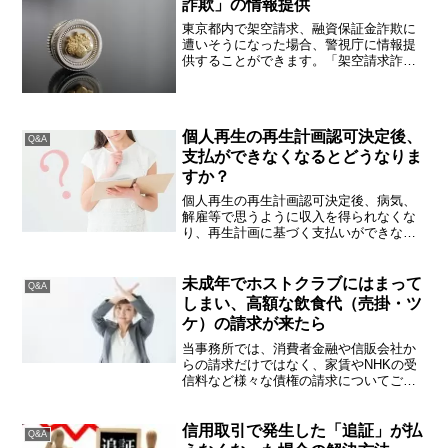
詐欺」の情報提供
東京都内で架空請求、融資保証金詐欺に
遭いそうになった場合、警視庁に情報提
供することができます。「架空請求詐
欺」・「融資保証金詐欺」の情報提供緊
急性のある事件・事故等の情報提供（殺
害予告や犯行予告、自殺など生命の危機
に関わるもの）は、110番...
個人再生の再生計画認可決定後、
Q&A
支払ができなくなるとどうなりま
すか？
個人再生の再生計画認可決定後、病気、
解雇等で思うように収入を得られなくな
り、再生計画に基づく支払いができなく
なる方は少なからずいらっしゃいます。
このような場合、債権者から裁判所に対
して対して認可決定の取消申立が出され
未成年でホストクラブにはまって
Q&A
ることがあります。これが...
しまい、高額な飲食代（売掛・ツ
ケ）の請求が来たら
当事務所では、消費者金融や信販会社か
らの請求だけではなく、家賃やNHKの受
信料など様々な債権の請求についてご相
談を頂いております。場所柄、定期的に
あるのがホストクラブやキャバクラなど
の飲食代金の請求に関するご相談で、つ
信用取引で発生した「追証」が払
Q&A
い先日親御さんから下記...