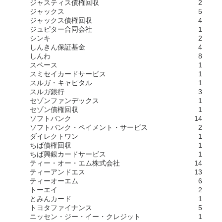
ジャスティス債権回収
2
ジャックス
5
ジャックス債権回収
4
ジュピター合同会社
1
シンキ
2
しんきん保証基金
4
しんわ
8
スペース
1
スミセイカードサービス
1
スルガ・キャピタル
1
スルガ銀行
3
セゾンファンデックス
1
セゾン債権回収
1
ソフトバンク
14
ソフトバンク・ペイメント・サービス
2
ダイレクトワン
1
ちば債権回収
1
ちば興銀カードサービス
1
ティー・オー・エム株式会社
14
ティーアンドエス
13
ティーオーエム
6
トーエイ
2
とみんカード
1
トヨタファイナンス
5
ニッセン・ジー・イー・クレジット
1