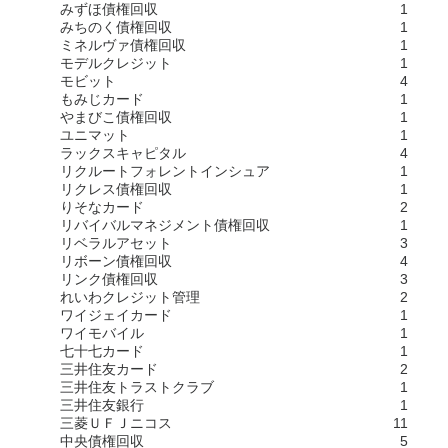
みずほ債権回収
1
みちのく債権回収
1
ミネルヴァ債権回収
1
モデルクレジット
1
モビット
4
もみじカード
1
やまびこ債権回収
1
ユニマット
1
ラックスキャピタル
4
リクルートフォレントインシュア
1
リクレス債権回収
1
りそなカード
2
リバイバルマネジメント債権回収
1
リベラルアセット
3
リボーン債権回収
4
リンク債権回収
3
れいわクレジット管理
2
ワイジェイカード
1
ワイモバイル
1
七十七カード
1
三井住友カード
2
三井住友トラストクラブ
1
三井住友銀行
1
三菱ＵＦＪニコス
11
中央債権回収
5