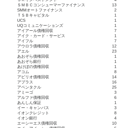
ＳＭＢＣコンシューマーファイナンス
13
SMMオートファイナンス
2
ＴＳＢキャピタル
1
UCS
1
UQコミュニケーションズ
1
アイアール債権回収
7
アイク・カード・サービス
1
アイフル
7
アウロラ債権回収
12
アエル
23
あおぞら債権回収
1
あおぞら銀行
1
あけぼの債権回収
1
アコム
8
アビリオ債権回収
14
アプラス
16
アペンタクル
25
アミーゴ
3
アルファ債権回収
6
あんしん保証
1
イー・キャンパス
3
イオンクレジット
8
イオン銀行
4
エーシーエス債権回収
10