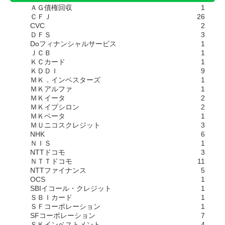
ＡＧ債権回収
1
ＣＦＪ
26
CVC
2
ＤＦＳ
3
Doフィナンシャルサービス
1
ＪＣＢ
1
ＫＣカード
1
ＫＤＤＩ
9
ＭＫ．インベスターズ
1
ＭＫアルファ
1
ＭＫイータ
2
ＭＫイプシロン
2
ＭＫベータ
1
ＭＵニコスクレジット
3
NHK
6
ＮＩＳ
1
NTTドコモ
3
ＮＴＴドコモ
11
NTTファイナンス
5
OCS
1
SBIイコール・クレジット
1
ＳＢＩカード
1
ＳＦコーポレーション
1
SFコーポレーション
7
ＳＫインベストメント
4