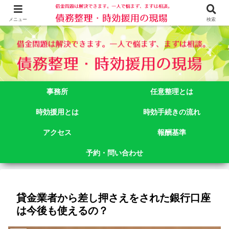
借金問題でお悩みなら司法書士法人御苑総合事務所にご相談下さい。 東京都
新宿区新宿二丁目５番１号アルテビル新宿４階 TEL:03-3356-3750
メニュー
検索
事務所
任意整理とは
時効援用とは
時効手続きの流れ
アクセス
報酬基準
予約・問い合わせ
貸金業者から差し押さえをされた銀行口座
は今後も使えるの？