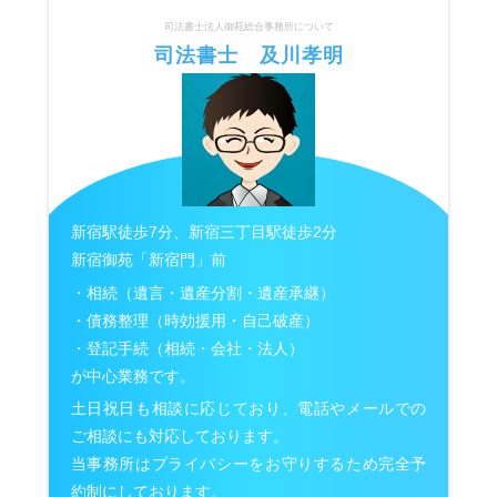
司法書士法人御苑総合事務所について
司法書士 及川孝明
新宿駅徒歩7分、新宿三丁目駅徒歩2分
新宿御苑「新宿門」前
・相続（遺言・遺産分割・遺産承継）
・債務整理（時効援用・自己破産）
・登記手続（相続・会社・法人）
が中心業務です。
土日祝日も相談に応じており、電話やメールでの
ご相談にも対応しております。
当事務所はプライバシーをお守りするため完全予
約制にしております。