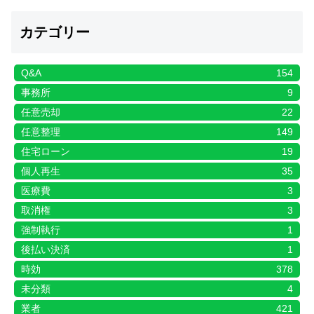
カテゴリー
Q&A
154
事務所
9
任意売却
22
任意整理
149
住宅ローン
19
個人再生
35
医療費
3
取消権
3
強制執行
1
後払い決済
1
時効
378
未分類
4
業者
421